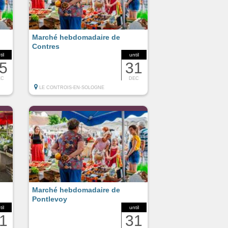
Marché hebdomadaire de
Contres
til
until
5
31
EC
DEC
LE CONTROIS-EN-SOLOGNE
Marché hebdomadaire de
Pontlevoy
til
until
1
31