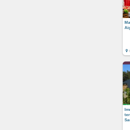
Ma
Ai
Im
te
Sa