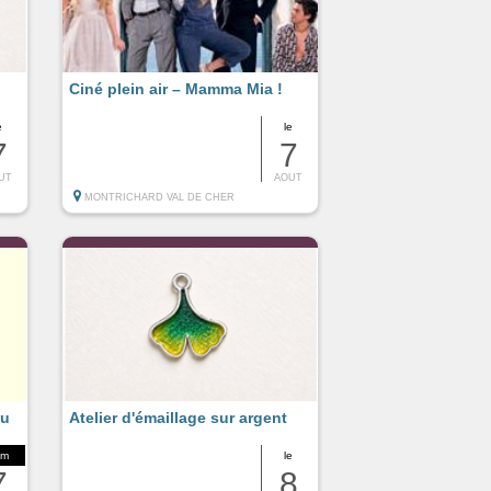
Ciné plein air – Mamma Mia !
e
le
7
7
UT
AOUT
MONTRICHARD VAL DE CHER
du
Atelier d'émaillage sur argent
om
le
7
8