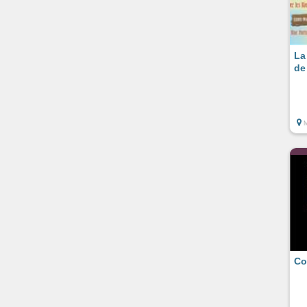
La
de
Co