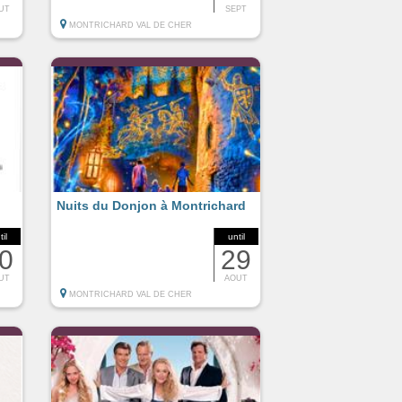
UT
SEPT
MONTRICHARD VAL DE CHER
Nuits du Donjon à Montrichard
til
until
0
29
UT
AOUT
MONTRICHARD VAL DE CHER