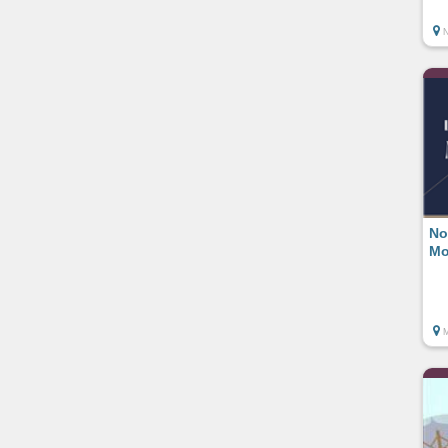
No
Mo