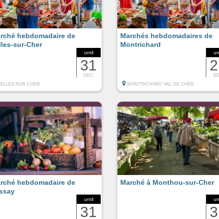
rché hebdomadaire de
Marchés hebdomadaires de
lles-sur-Cher
Montrichard
until
un
31
2
DEC
D
SELLES-SUR-CHER
MONTRICHARD VAL DE CHER
rché hebdomadaire de
Marché à Monthou-sur-Cher
ssay
until
un
31
3