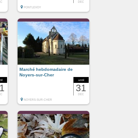
EC
DEC
PONTLEVOY
Marché hebdomadaire de
Noyers-sur-Cher
til
until
1
31
EC
DEC
NOYERS-SUR-CHER