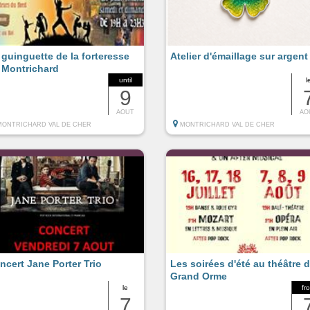
 guinguette de la forteresse
Atelier d'émaillage sur argent
 Montrichard
until
l
9
AOUT
AO
MONTRICHARD VAL DE CHER
MONTRICHARD VAL DE CHER
ncert Jane Porter Trio
Les soirées d'été au théâtre 
Grand Orme
le
fr
7