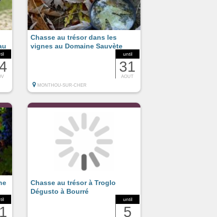
Chasse au trésor dans les
au
vignes au Domaine Sauvète
til
until
4
31
OV
AOUT
MONTHOU-SUR-CHER
ne
Chasse au trésor à Troglo
Dégusto à Bourré
til
until
1
5