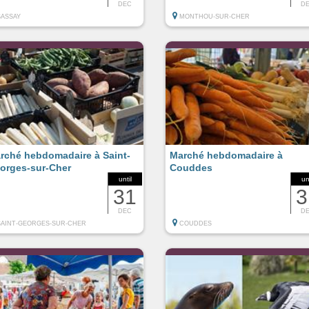
DEC
D
SASSAY
MONTHOU-SUR-CHER
rché hebdomadaire à Saint-
Marché hebdomadaire à
orges-sur-Cher
Couddes
until
un
31
3
DEC
D
SAINT-GEORGES-SUR-CHER
COUDDES