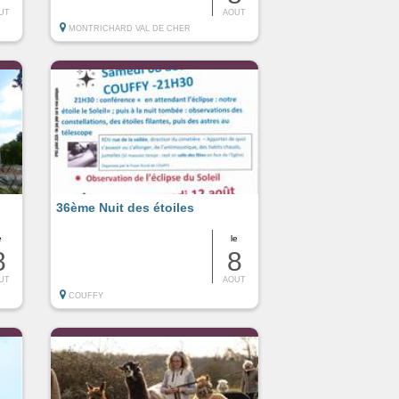
UT
AOUT
MONTRICHARD VAL DE CHER
36ème Nuit des étoiles
e
le
8
8
UT
AOUT
COUFFY