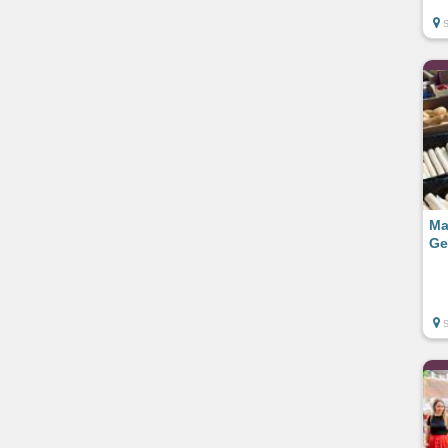
Ma
Ge