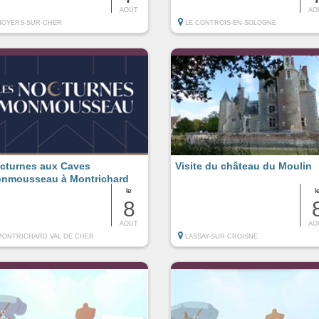
AOUT
AO
NOYERS-SUR-CHER
LE CONTROIS-EN-SOLOGNE
cturnes aux Caves
Visite du château du Moulin
nmousseau à Montrichard
le
l
8
AOUT
AO
MONTRICHARD VAL DE CHER
LASSAY-SUR-CROISNE