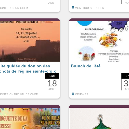
AOUT
AO
MONTHOU-SUR-CHER
MONTHOU-SUR-CHER
site guidée du donjon des
Brunch de l'été
chots de l'église sainte-croix
until
un
18
3
AOUT
AO
MONTRICHARD VAL DE CHER
MEUSNES